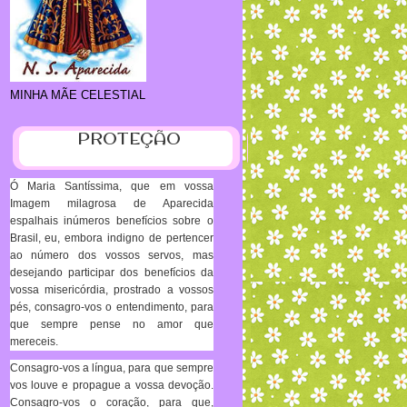
MINHA MÃE CELESTIAL
PROTEÇÃO
Ó Maria Santíssima, que em vossa
Imagem milagrosa de Aparecida
espalhais inúmeros benefícios sobre o
Brasil, eu, embora indigno de pertencer
ao número dos vossos servos, mas
desejando participar dos benefícios da
vossa misericórdia, prostrado a vossos
pés, consagro-vos o entendimento, para
que sempre pense no amor que
mereceis.
Consagro-vos a língua, para que sempre
vos louve e propague a vossa devoção.
Consagro-vos o coração, para que,