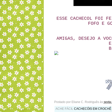
ESSE CACHECOL FOI FE
FOFO E G
AMIGAS, DESEJO A VOC
E
B
Postado por
Eliane C. Rodriguês
às
sexta-
ACHE FÁCIL
CACHECÓIS EM CROCHÊ 