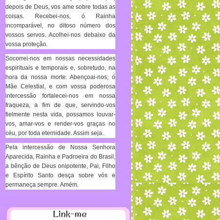
depois de Deus, vos ame sobre todas as
coisas. Recebei-nos, ó Rainha
incomparável, no ditoso número dos
vossos servos. Acolhei-nos debaixo da
vossa proteção.
Socorrei-nos em nossas necessidades
espirituais e temporais e, sobretudo, na
hora da nossa morte. Abençoai-nos, ó
Mãe Celestial, e com vossa poderosa
intercessão fortalecei-nos em nossa
fraqueza, a fim de que, servindo-vos
fielmente nesta vida, possamos louvar-
vos, amar-vos e render-vos graças no
céu, por toda eternidade. Assim seja.
Pela intercessão de Nossa Senhora
Aparecida, Rainha e Padroeira do Brasil,
a bênção de Deus onipotente, Pai, Filho
e Espírito Santo desça sobre vós e
permaneça sempre. Amém.
Link-me