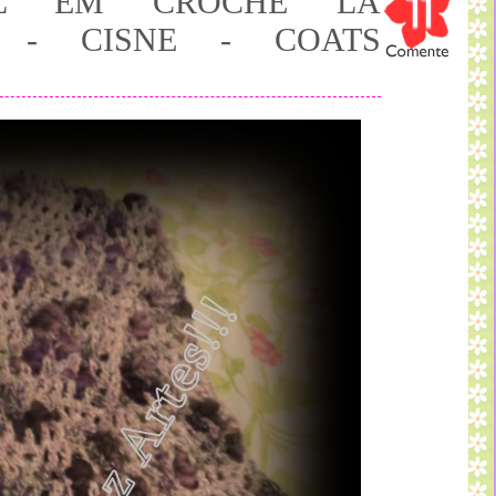
OL EM CROCHÊ LÃ
11
E - CISNE - COATS